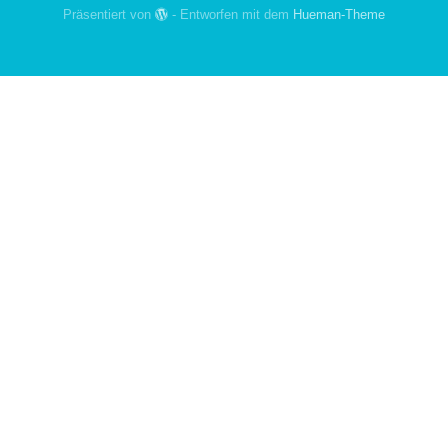
Präsentiert von
- Entworfen mit dem
Hueman-Theme
Gefördert von